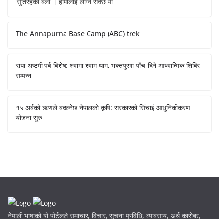
सुतिरहेको बेला । हामीलाई लाग्न सक्छ यो
The Annapurna Base Camp (ABC) trek
राधा अष्टमी पर्व विशेष: श्यामा श्याम धाम, भक्तपुरमा पाँच-दिने आध्यात्मिक शिविर
सम्पन्न
१५ अर्बको ऋणले बदल्नेछ नेपालको कृषि: सरकारको सिंचाई आधुनिकीकरण
योजना सुरु
नेपाली भाषाको यो पोर्टलले समाचार, विचार, सुचना प्रविधि, व्याबसाय, अर्थ कारोबर,