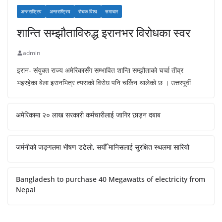
अन्तराष्ट्रिय
अन्तराष्ट्रिय
रोचक विश्व
समाचार
शान्ति सम्झौताविरुद्ध इरानभर विरोधका स्वर
admin
इरान- संयुक्त राज्य अमेरिकासँग सम्भावित शान्ति सम्झौताको चर्चा तीव्र
भइरहेका बेला इरानभित्र त्यसको विरोध पनि चर्किन थालेको छ । उत्तरपूर्वी
अमेरिकामा २० लाख सरकारी कर्मचारीलाई जागिर छाड्न दबाब
जर्मनीको जङ्गलमा भीषण डढेलो, सयौँ मानिसलाई सुरक्षित स्थलमा सारियो
Bangladesh to purchase 40 Megawatts of electricity from
Nepal