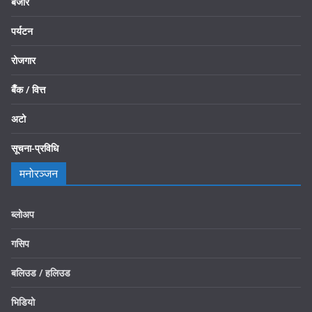
बजार
पर्यटन
रोजगार
बैँक / वित्त
अटो
सूचना-प्रविधि
मनोरञ्जन
ब्लोअप
गसिप
बलिउड / हलिउड
भिडियो