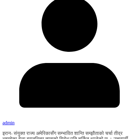
admin
इरान- संयुक्त राज्य अमेरिकासँग सम्भावित शान्ति सम्झौताको चर्चा तीव्र
भइरहेका बेला इरानभित्र त्यसको विरोध पनि चर्किन थालेको छ । उत्तरपूर्वी