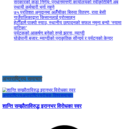
सरकारको कडा निर्णय: प्रधानमन्त्री कार्यालयको स्वीकृतिबिनै अब
स्थायी कर्मचारी भर्ना नहुने
७५ प्रतिशत अनुदानमा अलैँचीका बिरुवा वितरण, रावा बेसी
गाउँपालिकाद्वारा किसानलाई प्रोत्साहन
हेटौँडामै पाक्यो स्याउ, स्थानीय उत्पादनको सफल नमुना बन्यो ‘स्यामा
वाटिका’
पर्यटकको आकर्षण बनेको रुप्से झरना, म्याग्दी
घोडेपानी बजार: म्याग्दीको प्राकृतिक सौन्दर्य र पर्यटनको केन्द्र
अन्तराष्ट्रिय समाचार
अन्तराष्ट्रिय
अन्तराष्ट्रिय
रोचक विश्व
समाचार
शान्ति सम्झौताविरुद्ध इरानभर विरोधका स्वर