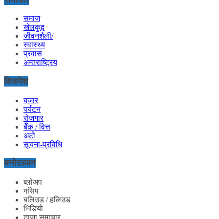
समाज
खेलकुद़़
जीवनशैली/
स्वास्थ्य
प्रवास
अन्तराष्ट्रिय
विजनेश
बजार
पर्यटन
रोजगार
बैँक / वित्त
अटो
सूचना-प्रविधि
मनोरञ्जन
ब्लोअप
गसिप
बलिउड / हलिउड
भिडियो
ताजा समाचार