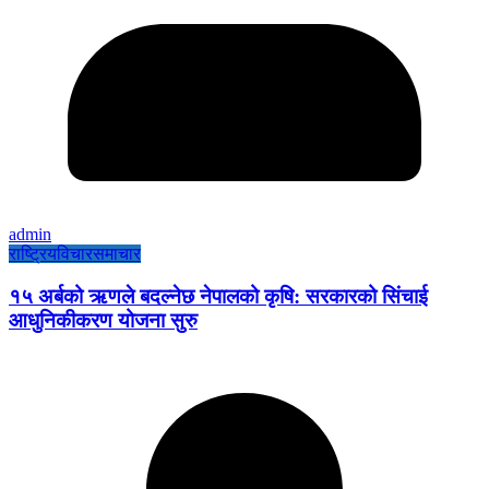
admin
राष्ट्रिय
विचार
समाचार
१५ अर्बको ऋणले बदल्नेछ नेपालको कृषि: सरकारको सिंचाई
आधुनिकीकरण योजना सुरु