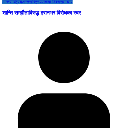
अन्तराष्ट्रिय
अन्तराष्ट्रिय
रोचक विश्व
समाचार
शान्ति सम्झौताविरुद्ध इरानभर विरोधका स्वर