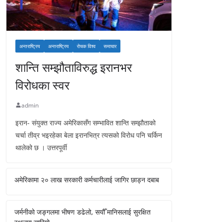
अन्तराष्ट्रिय
अन्तराष्ट्रिय
रोचक विश्व
समाचार
शान्ति सम्झौताविरुद्ध इरानभर
विरोधका स्वर
admin
इरान- संयुक्त राज्य अमेरिकासँग सम्भावित शान्ति सम्झौताको
चर्चा तीव्र भइरहेका बेला इरानभित्र त्यसको विरोध पनि चर्किन
थालेको छ । उत्तरपूर्वी
अमेरिकामा २० लाख सरकारी कर्मचारीलाई जागिर छाड्न दबाब
जर्मनीको जङ्गलमा भीषण डढेलो, सयौँ मानिसलाई सुरक्षित