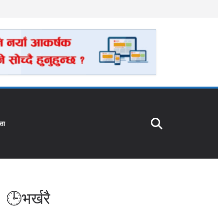
ता
🕒भर्खरै