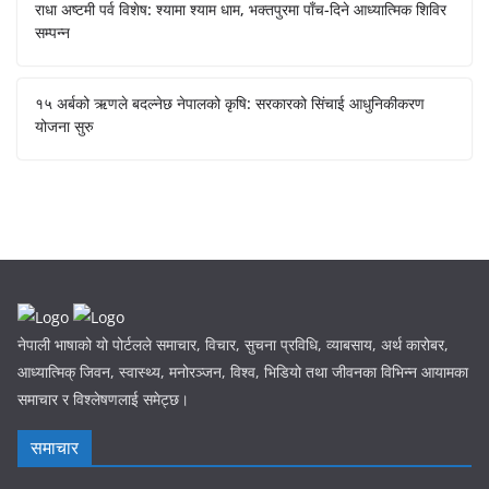
राधा अष्टमी पर्व विशेष: श्यामा श्याम धाम, भक्तपुरमा पाँच-दिने आध्यात्मिक शिविर
सम्पन्न
१५ अर्बको ऋणले बदल्नेछ नेपालको कृषि: सरकारको सिंचाई आधुनिकीकरण
योजना सुरु
नेपाली भाषाको यो पोर्टलले समाचार, विचार, सुचना प्रविधि, व्याबसाय, अर्थ कारोबर,
आध्यात्मिक् जिवन, स्वास्थ्य, मनोरञ्जन, विश्व, भिडियो तथा जीवनका विभिन्न आयामका
समाचार र विश्लेषणलाई समेट्छ।
समाचार