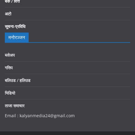
बैँक / वित्त
अटो
सूचना-प्रविधि
मनोरञ्जन
ब्लोअप
गसिप
बलिउड / हलिउड
भिडियो
ताजा समाचार
Email : kalyanmedia24@gmail.com