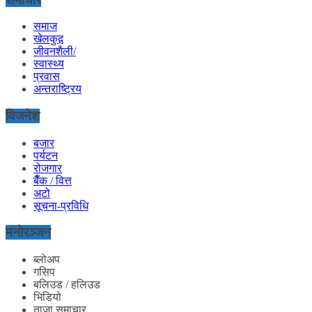
समाज
खेलकुद़़
जीवनशैली/
स्वास्थ्य
प्रवास
अन्तराष्ट्रिय
विजनेश
बजार
पर्यटन
रोजगार
बैँक / वित्त
अटो
सूचना-प्रविधि
मनोरञ्जन
ब्लोअप
गसिप
बलिउड / हलिउड
भिडियो
ताजा समाचार