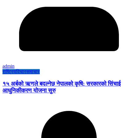
admin
राष्ट्रिय
विचार
समाचार
१५ अर्बको ऋणले बदल्नेछ नेपालको कृषि: सरकारको सिंचाई
आधुनिकीकरण योजना सुरु