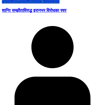
अन्तराष्ट्रिय
अन्तराष्ट्रिय
रोचक विश्व
समाचार
शान्ति सम्झौताविरुद्ध इरानभर विरोधका स्वर