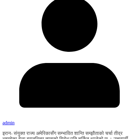
admin
इरान- संयुक्त राज्य अमेरिकासँग सम्भावित शान्ति सम्झौताको चर्चा तीव्र
भइरहेका बेला इरानभित्र त्यसको विरोध पनि चर्किन थालेको छ । उत्तरपूर्वी