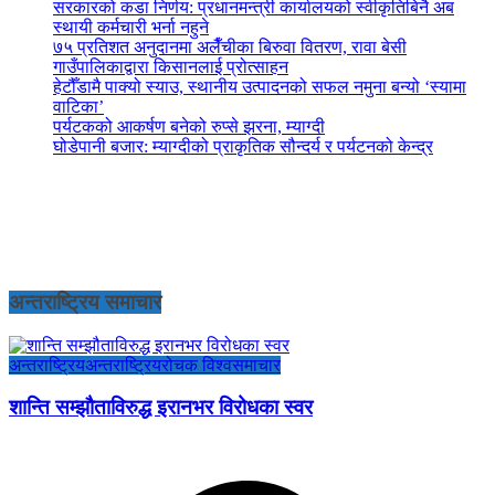
सरकारको कडा निर्णय: प्रधानमन्त्री कार्यालयको स्वीकृतिबिनै अब
स्थायी कर्मचारी भर्ना नहुने
७५ प्रतिशत अनुदानमा अलैँचीका बिरुवा वितरण, रावा बेसी
गाउँपालिकाद्वारा किसानलाई प्रोत्साहन
हेटौँडामै पाक्यो स्याउ, स्थानीय उत्पादनको सफल नमुना बन्यो ‘स्यामा
वाटिका’
पर्यटकको आकर्षण बनेको रुप्से झरना, म्याग्दी
घोडेपानी बजार: म्याग्दीको प्राकृतिक सौन्दर्य र पर्यटनको केन्द्र
अन्तराष्ट्रिय समाचार
अन्तराष्ट्रिय
अन्तराष्ट्रिय
रोचक विश्व
समाचार
शान्ति सम्झौताविरुद्ध इरानभर विरोधका स्वर