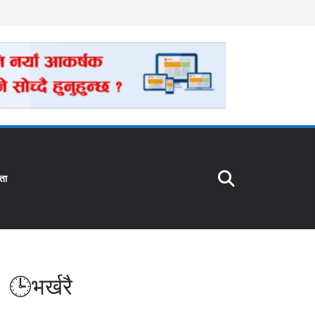
ता
🕒भर्खरै