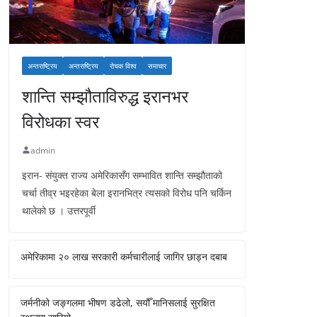
अन्तराष्ट्रिय
अन्तराष्ट्रिय
रोचक विश्व
समाचार
शान्ति सम्झौताविरुद्ध इरानभर
विरोधका स्वर
admin
इरान- संयुक्त राज्य अमेरिकासँग सम्भावित शान्ति सम्झौताको
चर्चा तीव्र भइरहेका बेला इरानभित्र त्यसको विरोध पनि चर्किन
थालेको छ । उत्तरपूर्वी
अमेरिकामा २० लाख सरकारी कर्मचारीलाई जागिर छाड्न दबाब
जर्मनीको जङ्गलमा भीषण डढेलो, सयौँ मानिसलाई सुरक्षित